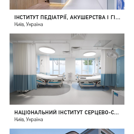
ІНСТИТУТ ПЕДІАТРІЇ, АКУШЕРСТВА І ГІНЕКОЛОГІЇ (ІПАГ) ІМЕНІ AКАДЕМІКА О. М. ЛУК'ЯНОВОЇ
Київ, Україна
НАЦІОНАЛЬНИЙ ІНСТИТУТ СЕРЦЕВО-СУДИННОЇ ХІРУРГІЇ ІМЕНІ М.М. АМОСОВА НАЦІОНАЛЬНОЇ АКАДЕМІЇ МЕДИЧНИХ НАУК УКРАЇНИ
Київ, Україна