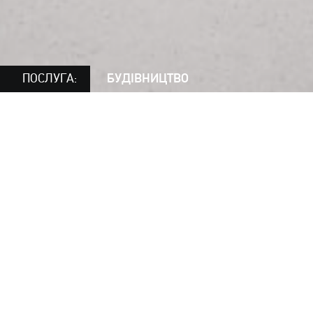
ПОСЛУГА:
БУДІВНИЦТВО
Національний інститут
серцево-судинної
хірургії імені М.М.
Амосова Національної
академії медичних
наук України
Закінчено капітальний ремонт у відділенні
анестезіології, реанізмації та інтенсивної
терапії. При реалізації проекту було залучено 3-