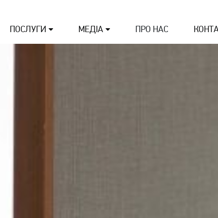
ПОСЛУГИ
МЕДІА
ПРО НАС
КОНТ