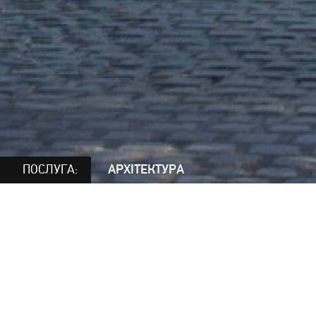
ПОСЛУГА:
АРХІТЕКТУРА
КМ в Ірпіні
Невелике котеджне містечко таунхаусів, яке
має декілька типів квартир з’єднаних в
різноманітні нестандартні комбінації будинків.
Двоскатні дахи повернуті в різних напрямках,
що збільшує кількість варіантів об’ємів.